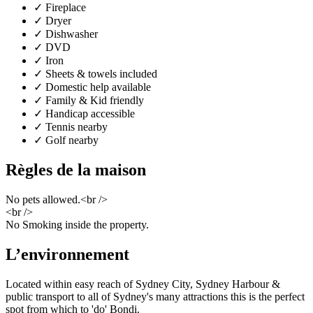
✓
Fireplace
✓
Dryer
✓
Dishwasher
✓
DVD
✓
Iron
✓
Sheets & towels included
✓
Domestic help available
✓
Family & Kid friendly
✓
Handicap accessible
✓
Tennis nearby
✓
Golf nearby
Règles de la maison
No pets allowed.<br />
<br />
No Smoking inside the property.
L’environnement
Located within easy reach of Sydney City, Sydney Harbour &
public transport to all of Sydney's many attractions this is the perfect
spot from which to 'do' Bondi.