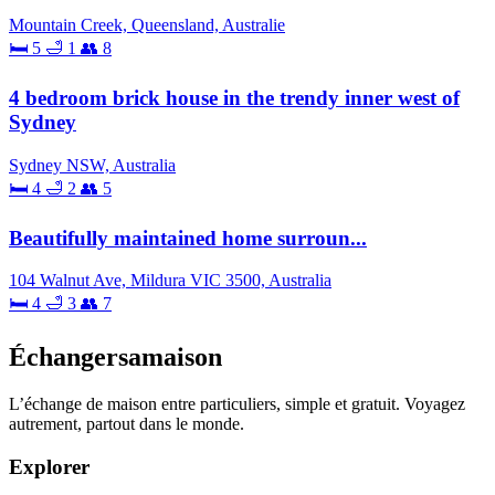
Mountain Creek, Queensland, Australie
🛏 5
🛁 1
👥 8
4 bedroom brick house in the trendy inner west of
Sydney
Sydney NSW, Australia
🛏 4
🛁 2
👥 5
Beautifully maintained home surroun...
104 Walnut Ave, Mildura VIC 3500, Australia
🛏 4
🛁 3
👥 7
Échangersamaison
L’échange de maison entre particuliers, simple et gratuit. Voyagez
autrement, partout dans le monde.
Explorer