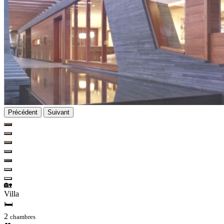
Précédent
Suivant
🏡
Villa
🛏
2
chambres