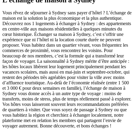
L’échange de maison à Sydney
Vous rêvez de séjourner à Sydney sans payer d’hôtel ? L’échange de
maison est la solution la plus économique et la plus authentique.
Découvrez nos 1 logements à échanger à Sydney : des appartements
en centre-ville aux maisons résidentielles à quelques minutes du
cœur historique. Échanger sa maison à Sydney, c’est s’offrir une
expérience que ni l’hôtel ni la location courte durée ne peuvent
proposer. Vous habitez dans un quartier vivant, vous fréquentez les
commerces de proximité, vous rencontrez les voisins. Pour
beaucoup de nos membres, c’est la formule qui a transformé leur
façon de voyager. La saisonnalité à Sydney mérite d’être anticipée :
les hôtes locaux libèrent leur logement principalement pendant les
vacances scolaires, mais aussi en mai-juin et septembre-octobre, qui
restent des périodes très agréables pour visiter la ville avec moins
d’affluence touristique. Au-delà de l’économie réalisée (entre 1 500
et 3 000 € pour deux semaines en famille), l’échange de maison à
Sydney vous donne accès à un autre type de voyage : moins de
transferts, moins de stress, plus de temps réellement passé à explorer.
Vos hôtes vous laisseront souvent leurs recommandations préférées
de quartiers à visiter. Que vous soyez de passage à Sydney ou que
vous habitiez la région et cherchiez à échanger localement, notre
plateforme met en relation les membres qui partagent l’envie de
voyager autrement. Bonne découverte, et bons échanges !