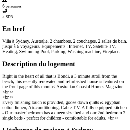
👥
6
personnes
🛁
2
SDB
En bref
Villa à Sydney, Australie. 2 chambres, 2 couchages, 2 salles de bain,
jusqu’à 6 voyageurs. Équipements : Internet, TV, Satellite TV,
Heating, Swimming Pool, Parking, Washing machine, Fireplace.
Description du logement
Right in the heart of all that is Bondi, a 3 minute stroll from the
beach, this recently renovated and refurbished house is featured on
the front page of this months' Australian Coastal Homes Magazine.
<br />
<br />
Every finishing touch is provided, goose down quilts & egyptian
cotton linnen, Air-conditioning, Cable T.V. A fully equipped kitchen
- Our master bedroom has a queen size bed and our 2nd bedroom 2
single beds - perfect for children - comfortable for adults. <br />