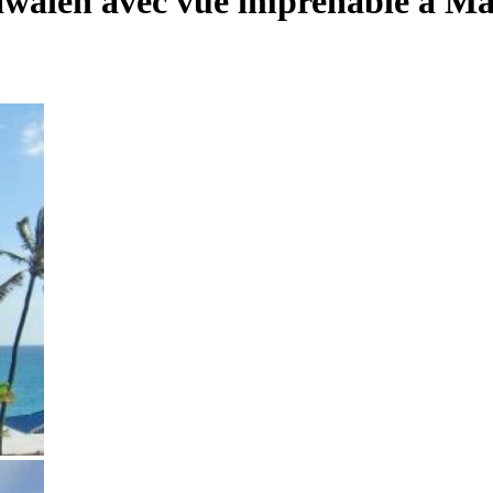
awaïen avec vue imprenable à Ma