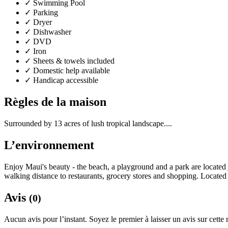
✓
Swimming Pool
✓
Parking
✓
Dryer
✓
Dishwasher
✓
DVD
✓
Iron
✓
Sheets & towels included
✓
Domestic help available
✓
Handicap accessible
Règles de la maison
Surrounded by 13 acres of lush tropical landscape....
L’environnement
Enjoy Maui's beauty - the beach, a playground and a park are located j
walking distance to restaurants, grocery stores and shopping. Locate
Avis
(0)
Aucun avis pour l’instant. Soyez le premier à laisser un avis sur cette