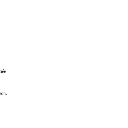
iée
son.