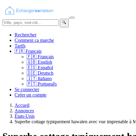
🔍
Rechercher
Comment ça marche
Tarifs
🇫🇷
Français
🇫🇷
Français
🇬🇧
English
🇪🇸
Español
🇩🇪
Deutsch
🇮🇹
Italiano
🇵🇹
Português
Se connecter
Créer un compte
Accueil
Annonces
États-Unis
Superbe cottage typiquement hawaïen avec vue imprenable à 