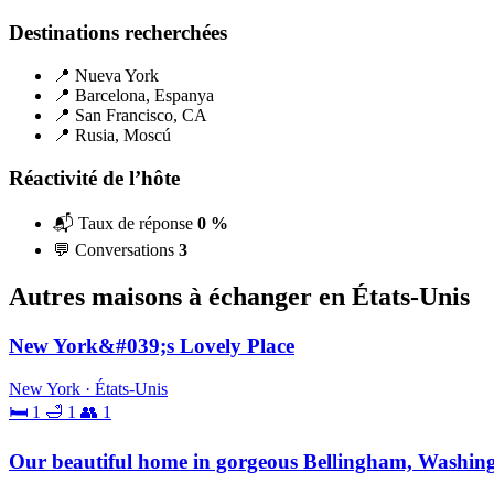
Destinations recherchées
📍 Nueva York
📍 Barcelona, Espanya
📍 San Francisco, CA
📍 Rusia, Moscú
Réactivité de l’hôte
📬 Taux de réponse
0 %
💬 Conversations
3
Autres maisons à échanger en États-Unis
New York&#039;s Lovely Place
New York · États-Unis
🛏 1
🛁 1
👥 1
Our beautiful home in gorgeous Bellingham, Washin