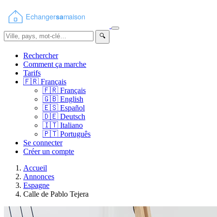
🔍
Rechercher
Comment ça marche
Tarifs
🇫🇷
Français
🇫🇷
Français
🇬🇧
English
🇪🇸
Español
🇩🇪
Deutsch
🇮🇹
Italiano
🇵🇹
Português
Se connecter
Créer un compte
Accueil
Annonces
Espagne
Calle de Pablo Tejera