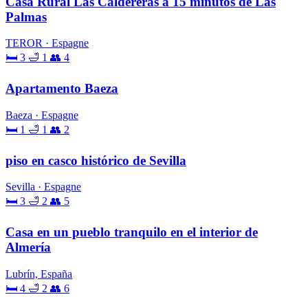
Casa Rural Las Caldereras a 15 minutos de Las
Palmas
TEROR · Espagne
🛏 3
🛁 1
👥 4
Apartamento Baeza
Baeza · Espagne
🛏 1
🛁 1
👥 2
piso en casco histórico de Sevilla
Sevilla · Espagne
🛏 3
🛁 2
👥 5
Casa en un pueblo tranquilo en el interior de
Almería
Lubrín, España
🛏 4
🛁 2
👥 6