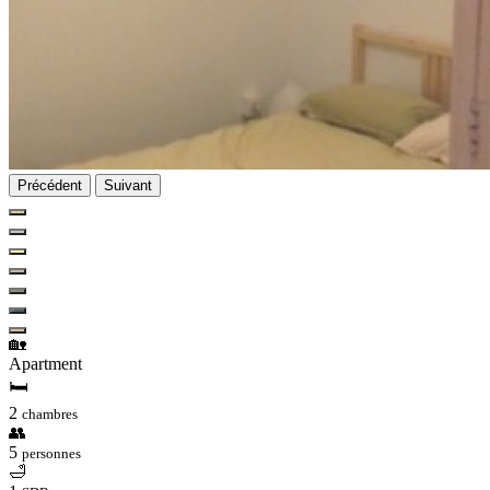
Précédent
Suivant
🏡
Apartment
🛏
2
chambres
👥
5
personnes
🛁