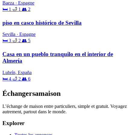
Baeza · Espagne
🛏 1
🛁 1
👥 2
piso en casco histórico de Sevilla
Sevilla · Espagne
🛏 3
🛁 2
👥 5
Casa en un pueblo tranquilo en el interior de
Almería
Lubrín, España
🛏 4
🛁 2
👥 6
Échangersamaison
L’échange de maison entre particuliers, simple et gratuit. Voyagez
autrement, partout dans le monde.
Explorer
Toutes les annonces