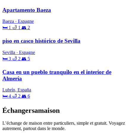
Apartamento Baeza
Baeza · Espagne
🛏 1
🛁 1
👥 2
piso en casco histórico de Sevilla
Sevilla · Espagne
🛏 3
🛁 2
👥 5
Casa en un pueblo tranquilo en el interior de
Almería
Lubrín, España
🛏 4
🛁 2
👥 6
Échangersamaison
L’échange de maison entre particuliers, simple et gratuit. Voyagez
autrement, partout dans le monde.