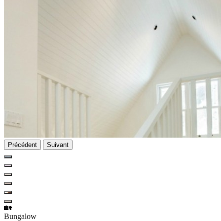
Précédent
Suivant
🏡
Bungalow