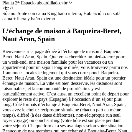
Planta 2ª: Espacio aboardillado.<br />
<br />
Sótano: Suite con cama King baño interno, Habitación con sofá
cama + litera y baño externo.
L’échange de maison à Baqueira-Beret,
Naut Aran, Spain
Bienvenue sur la page dédiée à l’échange de maison à Baqueira-
Beret, Naut Aran, Spain. Que vous cherchiez un pied-à-terre pour
un week-end, une maison familiale pour les vacances ou un
appartement pour un séjour longue durée, vous trouverez parmi nos
1 annonces locales le logement qui vous correspond. Baqueira-
Beret, Naut Aran, Spain est une destination idéale pour un premier
échange de maison. La ville est bien desservie, les distances sont
raisonnables, et la communauté de propriétaires y est
particulièrement active. C’est aussi un excellent point de départ pour
explorer le reste du pays (Espagne) à l’occasion d’un séjour plus
long. Côté formats d’échange à Baqueira-Beret, Naut Aran, Spain,
vous avez le choix : réciproque simultané (chacun part en même
temps), différé (à des dates différentes), non-réciproque (un seul
foyer voyage) ou couchsurfing (votre hôte est sur place pendant
votre séjour). Chaque format a ses avantages selon votre situation.
Beaucoup de nos membres qui ont échangé à Baqueira-Beret, Naut