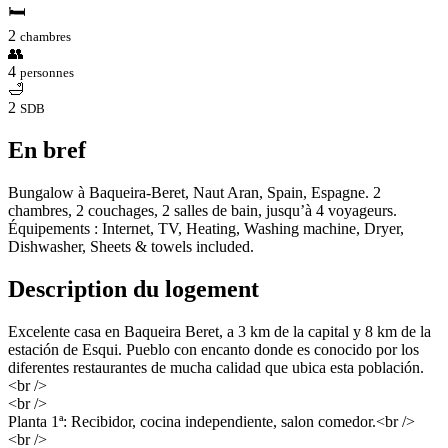
🛏
2
chambres
👥
4
personnes
🛁
2
SDB
En bref
Bungalow à Baqueira-Beret, Naut Aran, Spain, Espagne. 2
chambres, 2 couchages, 2 salles de bain, jusqu’à 4 voyageurs.
Équipements : Internet, TV, Heating, Washing machine, Dryer,
Dishwasher, Sheets & towels included.
Description du logement
Excelente casa en Baqueira Beret, a 3 km de la capital y 8 km de la
estación de Esqui. Pueblo con encanto donde es conocido por los
diferentes restaurantes de mucha calidad que ubica esta población.
<br />
<br />
Planta 1ª: Recibidor, cocina independiente, salon comedor.<br />
<br />