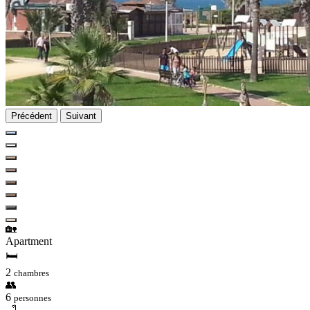
Précédent
Suivant
🏡
Apartment
🛏
2
chambres
👥
6
personnes
🛁