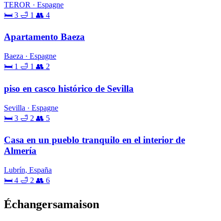
TEROR · Espagne
🛏 3
🛁 1
👥 4
Apartamento Baeza
Baeza · Espagne
🛏 1
🛁 1
👥 2
piso en casco histórico de Sevilla
Sevilla · Espagne
🛏 3
🛁 2
👥 5
Casa en un pueblo tranquilo en el interior de
Almería
Lubrín, España
🛏 4
🛁 2
👥 6
Échangersamaison