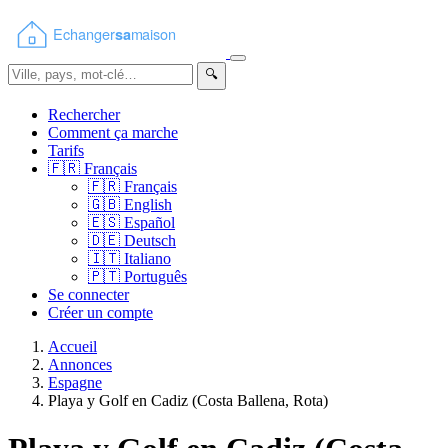
🔍
Rechercher
Comment ça marche
Tarifs
🇫🇷
Français
🇫🇷
Français
🇬🇧
English
🇪🇸
Español
🇩🇪
Deutsch
🇮🇹
Italiano
🇵🇹
Português
Se connecter
Créer un compte
Accueil
Annonces
Espagne
Playa y Golf en Cadiz (Costa Ballena, Rota)