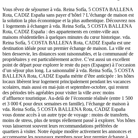
Vous rêvez de séjourner à vda. Reina Sofía, 5 COSTA BALLENA
Rota, CADIZ España sans payer d’hôtel ? L’échange de maison est
la solution la plus économique et la plus authentique. Découvrez nos
1 logements à échanger à vda. Reina Sofía, 5 COSTA BALLENA
Rota, CADIZ España : des appartements en centre-ville aux
maisons résidentielles à quelques minutes du cœur historique. vda.
Reina Sofía, 5 COSTA BALLENA Rota, CADIZ España est une
destination idéale pour un premier échange de maison. La ville est
bien desservie, les distances sont raisonnables, et la communauté de
propriétaires y est particulièrement active. C’est aussi un excellent
point de départ pour explorer le reste du pays (Espagne) à l’occasion
d’un séjour plus long. La saisonnalité à vda. Reina Sofía, 5 COSTA
BALLENA Rota, CADIZ España mérite d’être anticipée : les hôtes
locaux libèrent leur logement principalement pendant les vacances
scolaires, mais aussi en mai-juin et septembre-octobre, qui restent
des périodes très agréables pour visiter la ville avec moins
d’affluence touristique. Au-delà de l’économie réalisée (entre 1 500
et 3 000 € pour deux semaines en famille), l’échange de maison à
vda. Reina Sofía, 5 COSTA BALLENA Rota, CADIZ España
vous donne accès à un autre type de voyage : moins de transferts,
moins de stress, plus de temps réellement passé à explorer. Vos hôtes
vous laisseront souvent leurs recommandations préférées de
quartiers à visiter. Notre équipe modère activement les annonces et
accompagne les nouveaux membres pour leur premier échange à